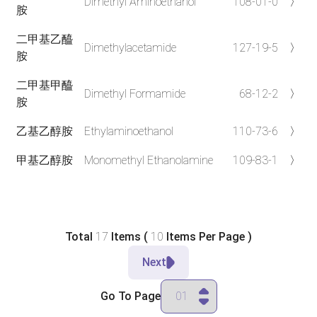
Dimethyl Aminoethanol
108-01-0
〉
胺
二甲基乙醯
Dimethylacetamide
127-19-5
〉
胺
二甲基甲醯
Dimethyl Formamide
68-12-2
〉
胺
乙基乙醇胺
Ethylaminoethanol
110-73-6
〉
甲基乙醇胺
Monomethyl Ethanolamine
109-83-1
〉
Total
17
Items (
10
Items Per Page )
Next
Go To Page