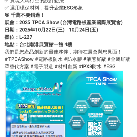
✅
實現天馬行空的設計想法
✅
選用環保材料，提升企業
ESG
形象
🎯
千萬不要錯過！
展會：
2025 TPCA Show (
台灣電路板產業國際展覽會
)
日期：
2025
年
10
月
22
日
(
三
) - 10
月
24
日
(
五
)
攤位：
L-227
地點：台北南港展覽館一館
4
樓
我們是您產品創新的最佳夥伴，期待在展會與您見面！
#TPCAShow #
電路板防水
#
防水膠
#
液態屏蔽
#
金屬屏蔽
罩替代方案
#
電子製造
#
材料創新
#IPX8
防水
#ESG