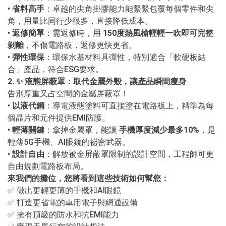
•
省料高手
：卓越的尖角掛膠能力能緊緊包覆每個零件和尖
角，用量比同行少很多，直接降低成本。
•
返修簡單
：需返修時，用
150
度熱風槍輕輕一吹即可完整
剝離
，不傷電路板，返修更快更省。
•
彈性環保
：環保水基材料具彈性，特別適合「軟硬板結
合」產品，符合
ESG
要求。
2. ✨
液態屏蔽罩：取代金屬外殼，讓產品瞬間瘦身
告別厚重又占空間的金屬屏蔽罩！
•
以液代鋼
：導電液態塗料可直接塗在電路板上，精準為每
個晶片和元件提供
EMI
防護。
•
輕薄關鍵
：拿掉金屬罩，能讓
手機厚度減少最多
10%
，是
輕薄
5G
手機、
AI
眼鏡的祕密武器。
•
設計自由
：解放被金屏蔽罩限制的設計空間，工程師可更
自由規劃電路板布局。
來我們的攤位，您將看到這些技術如何幫您：
✅
做出更輕更薄的手機和
AI
眼鏡
✅
打造更省電的車用電子與網通設備
✅
擁有頂級的防水和抗
EMI
能力