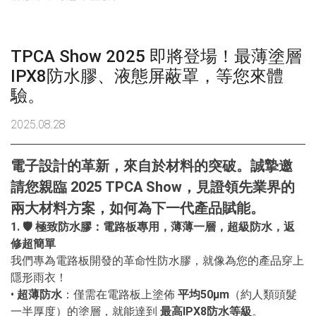
TPCA Show 2025 即將登場！最薄塗層IPX8防水膠、液態屏
TPCA Show 2025 即將登場！最薄塗層
IPX8防水膠、液態屏蔽罩，等您來體
驗。
2025.08.28
電子設計的革新，來自於材料的突破。誠摯邀
請您親臨
2025 TPCA Show
，見證領先業界的
兩大材料方案，如何為下一代產品賦能。
1. 🛡️
極致防水膠：電路板專用，薄薄一層，超級防水，返
修超簡單
我們專為電路板開發的革命性防水膠，就像為您的產品穿上
隱形雨衣！
•
超薄防水
：僅需在電路板上塗佈
平均
50µm
（約人類頭髮
一半厚度）的塗層，就能達到
最高
IPX8
防水等級
。