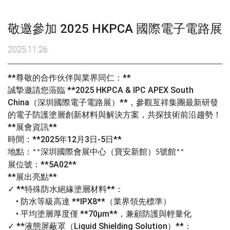
敬邀參加 2025 HKPCA 國際電子電路展
2025.11.26
**
尊敬的合作伙伴與業界同仁：
**
誠摯邀請您蒞臨
**2025 HKPCA & IPC APEX South
China
（深圳國際電子電路展）
**
，參觀亙祥集團最新研發
的電子防護塗層創新材料與解決方案，共探技術前沿趨勢！
**
展會資訊
**
時間：
**2025
年
12
月
3
日
-5
日
**
地點：
深圳國際會展中心（寶安新館）
號館
**
5
**
展位號：
**5A02**
**
展出亮點
**
✓
**
特殊防水絕緣塗層材料
**
：
•
防水等級高達
**IPX8**
（業界領先標準）
•
平均塗層厚度僅
**70
μ
m**
，兼顧防護與輕量化
✓
**
液態屏蔽罩（
Liquid Shielding Solution
）
**
：