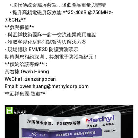
•
取代傳統金屬屏蔽罩，降低產品重量與體積
•
提升高頻電磁屏蔽效能
**35-40dB @750MHz-
7.6GHz**
**
參與價值
**
-
與亙祥技術團隊一對一交流產業應用痛點
-
獲取客製化材料測試報告與解決方案
-
現場體驗
EMI/ESD
防護實測演示
期待與您相約深圳，共創電子防護新紀元！
**
預約洽談專線
**
：
黃右捷
Owen Huang
WeChat: zanzanpocan
Email: owen.huang@methylcorp.com
**
亙祥集團
敬邀
**