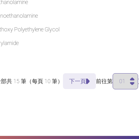
thanolamine
noethanolamine
hoxy Polyethylene Glycol
rylamide
全部共
15
筆（每頁
10
筆）
下一頁
前往第