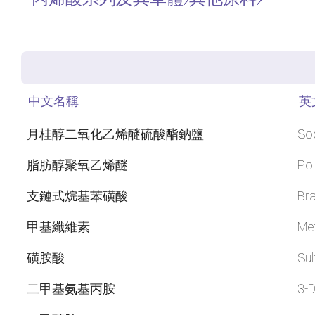
中文名稱
英
月桂醇二氧化乙烯醚硫酸酯鈉鹽
Sod
脂肪醇聚氧乙烯醚
Pol
支鏈式烷基苯磺酸
Bra
甲基纖維素
Met
磺胺酸
Sul
二甲基氨基丙胺
3-