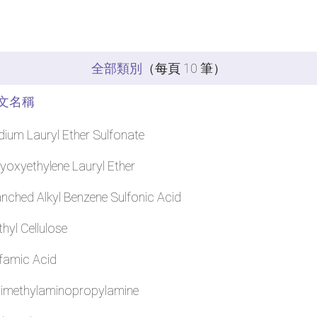
全部類別
（每頁
10
筆）
文名稱
ium Lauryl Ether Sulfonate
yoxyethylene Lauryl Ether
nched Alkyl Benzene Sulfonic Acid
hyl Cellulose
famic Acid
Dimethylaminopropylamine