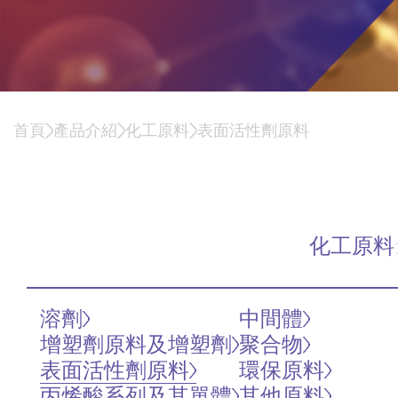
首頁
產品介紹
化工原料
表面活性劑原料
表面活性劑原料
化工原料
溶劑
中間體
增塑劑原料及增塑劑
聚合物
表面活性劑原料
環保原料
丙烯酸系列及其單體
其他原料