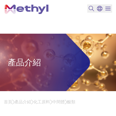
搜尋產品
變更語言
選單開
產品介紹
首頁
產品介紹
化工原料
中間體
酸類
酸類