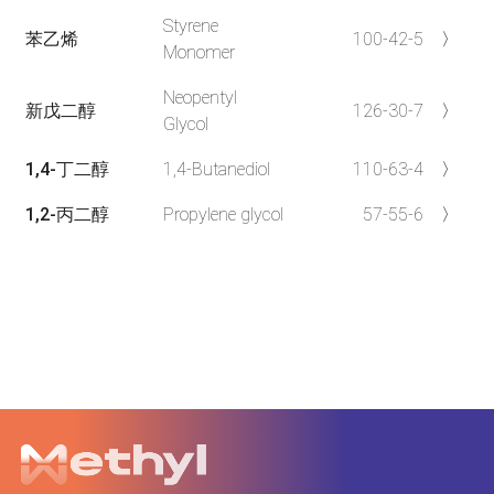
Styrene
苯乙烯
100-42-5
〉
Monomer
Neopentyl
新戊二醇
126-30-7
〉
Glycol
1,4-丁二醇
1,4-Butanediol
110-63-4
〉
1,2-丙二醇
Propylene glycol
57-55-6
〉