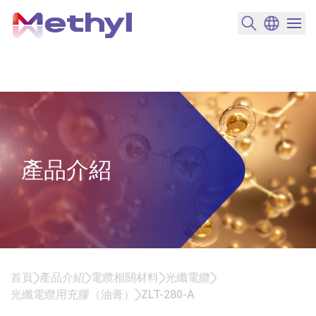
搜尋產品
變更語言
選單開
產品介紹
首頁
產品介紹
電纜相關材料
光纖電纜
光纖電纜用充膠（油膏）
ZLT-280-A
ZLT-280-A